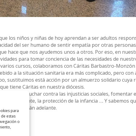
 que los niños y niñas de hoy aprendan a ser adultos respon
pacidad del ser humano de sentir empatía por otras personas
or que hace que nos ayudemos unos a otros. Por eso, en nuest
ividades para tomar conciencia de las necesidades de nuest
e varios cursos, colaboramos con Cáritas Barbastro-Monzón 
ebido a la situación sanitaria era más complicado, pero con
, sustituimos está acción por un almuerzo solidario cuya r
 que tiene Cáritas en nuestra diócesis.
s retos: luchar contra las injusticias sociales, fomentar el
medio ambiente, la protección de la infancia …. Y sabemos qu
seguro saldrán adelante.
ookies para
 de estas
avegación o
miento,