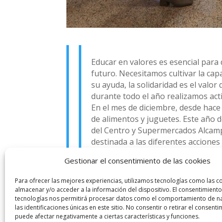
Educar en valores es esencial para
futuro. Necesitamos cultivar la ca
su ayuda, la solidaridad es el val
durante todo el año realizamos act
En el mes de diciembre, desde hac
de alimentos y juguetes. Este año d
del Centro y Supermercados Alcampo
destinada a las diferentes acciones
Comenzamos un nuevo año, con nuevo
Gestionar el consentimiento de las cookies
igualdad de género, el cuidado del 
toda nuestra Comunidad Educativa 
Para ofrecer las mejores experiencias, utilizamos tecnologías como las c
almacenar y/o acceder a la información del dispositivo. El consentimiento
tecnologías nos permitirá procesar datos como el comportamiento de n
las identificaciones únicas en este sitio. No consentir o retirar el consenti
puede afectar negativamente a ciertas características y funciones.