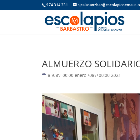
974 314 331
sjcalasanzbar@escolapiosemaus.
ALMUERZO SOLIDARI
8 \08\+00:00 enero \08\+00:00 2021