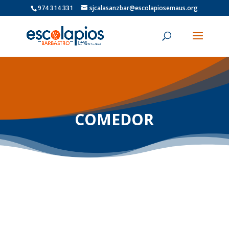
974 314 331
sjcalasanzbar@escolapiosemaus.org
COMEDOR