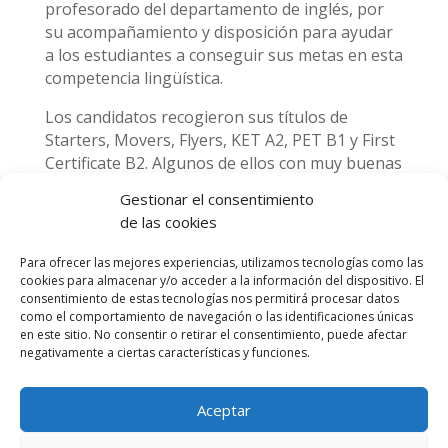
profesorado del departamento de inglés, por
su acompañamiento y disposición para ayudar
a los estudiantes a conseguir sus metas en esta
competencia lingüística.
Los candidatos recogieron sus títulos de
Starters, Movers, Flyers, KET A2, PET B1 y First
Certificate B2. Algunos de ellos con muy buenas
calificaciones y muy satisfechos. Se les animó a
Gestionar el consentimiento
continuar estudiando inglés en un futuro,
de las cookies
sabedores de que no sólo es un beneficio
cultural si no que puede ser de gran ayuda en
Para ofrecer las mejores experiencias, utilizamos tecnologías como las
su futuro profesional.
cookies para almacenar y/o acceder a la información del dispositivo. El
consentimiento de estas tecnologías nos permitirá procesar datos
como el comportamiento de navegación o las identificaciones únicas
en este sitio. No consentir o retirar el consentimiento, puede afectar
Departamento de idiomas
negativamente a ciertas características y funciones.
Aceptar