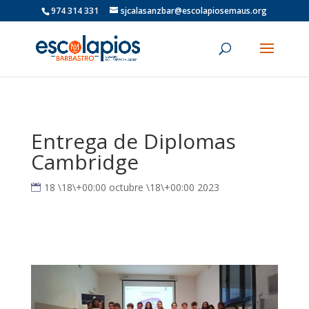
974 314 331
sjcalasanzbar@escolapiosemaus.org
Entrega de Diplomas
Cambridge
18 \18\+00:00 octubre \18\+00:00 2023