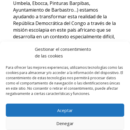
Umbela, Ebocca, Pinturas Barpibas,
Ayuntamiento de Barbastro…) estamos
ayudando a transformar esta realidad de la
República Democrática del Congo a través de la
misión escolapia en este país africano que se
desarrolla en un contexto especialmente difícil,
por la gran inestabilidad política y la
Gestionar el consentimiento
persistencia de graves carencias para la mayor
de las cookies
parte de su población, que vive en la pobreza.
Esta campaña de solidaridad pone EN TUS
Para ofrecer las mejores experiencias, utilizamos tecnologías como las
MANOS -nuestras manos- desafíos y
cookies para almacenar y/o acceder a la información del dispositivo. El
necesidades, y junto a ello, los sueños de tantas
consentimiento de estas tecnologías nos permitirá procesar datos
niñas, niños y jóvenes que son los verdaderos
como el comportamiento de navegación o las identificaciones únicas
en este sitio. No consentir o retirar el consentimiento, puede afectar
protagonistas de nuestros proyectos allá.
negativamente a ciertas características y funciones.
Aceptar
Denegar