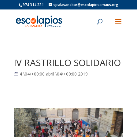
974 314 331
sjcalasanzbar@escolapiosemaus.org
IV RASTRILLO SOLIDARIO
4 \04\+00:00 abril \04\+00:00 2019