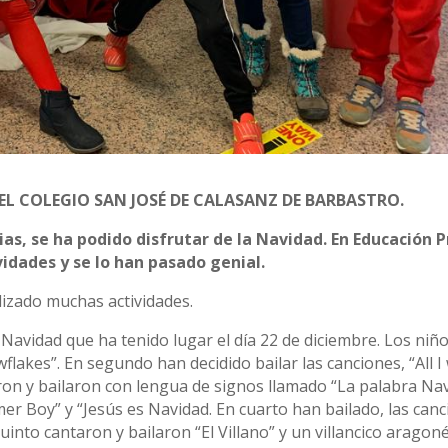
EL COLEGIO SAN JOSÉ DE CALASANZ DE BARBASTRO.
ias, se ha podido disfrutar de la Navidad. En Educación P
idades y se lo han pasado genial.
lizado muchas actividades.
de Navidad que ha tenido lugar el día 22 de diciembre. Los ni
flakes”. En segundo han decidido bailar las canciones, “All I
ron y bailaron con lengua de signos llamado “La palabra Nav
mer Boy” y “Jesús es Navidad. En cuarto han bailado, las canc
uinto cantaron y bailaron “El Villano” y un villancico aragon