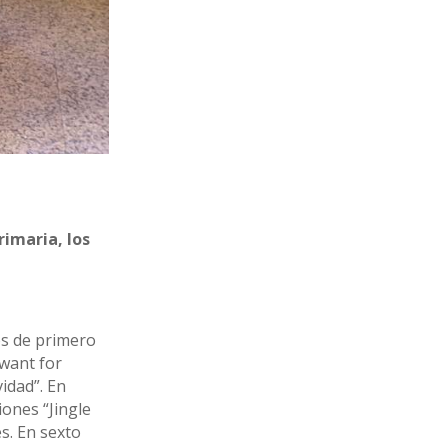
rimaria, los
ños de primero
 want for
idad”. En
iones “Jingle
és. En sexto