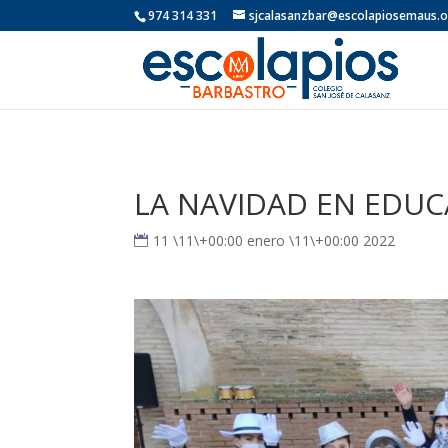
974 314 331
sjcalasanzbar@escolapiosemaus.
LA NAVIDAD EN EDUC
11 \11\+00:00 enero \11\+00:00 2022