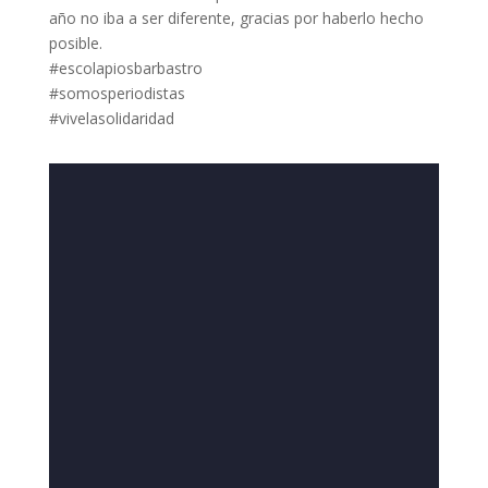
año no iba a ser diferente, gracias por haberlo hecho
posible.
#escolapiosbarbastro
#somosperiodistas
#vivelasolidaridad