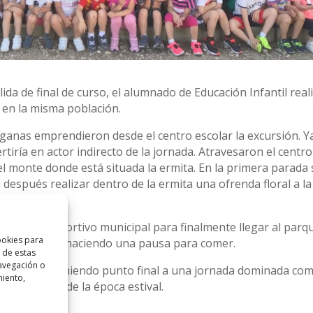
a de final de curso, el alumnado de Educación Infantil rea
 en la misma población.
ganas emprendieron desde el centro escolar la excursión. 
rtiría en actor indirecto de la jornada. Atravesaron el centro
monte donde está situada la ermita. En la primera parada 
 después realizar dentro de la ermita una ofrenda floral a l
excelencia.
s del polideportivo municipal para finalmente llegar al parq
ookies para
 los columpios, haciendo una pausa para comer.
 de estas
avegación o
 incidencia poniendo punto final a una jornada dominada com
miento,
mas propias de la época estival.