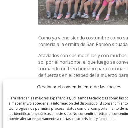
Como ya viene siendo costumbre como salid
romería a la ermita de San Ramón situada
Ataviados con sus mochilas y con muchas 
sol por el horizonte, el que luego se conve
formando un tren humano para coronar el 
de fuerzas en el césped del almuerzo para
ser el mes de mayo, mes de las flores por 
Gestionar el consentimiento de las cookies
Acto seguido pasaron por las instalacione
Para ofrecer las mejores experiencias, utilizamos tecnologías como las c
Allí disfrutaron del espacio abierto y de
almacenar y/o acceder a la información del dispositivo. El consentimiento
tecnologías nos permitirá procesar datos como el comportamiento de n
La vuelta al centro se produjo sin menor
las identificaciones únicas en este sitio. No consentir o retirar el consenti
territorio nacional de unas temperaturas 
puede afectar negativamente a ciertas características y funciones.