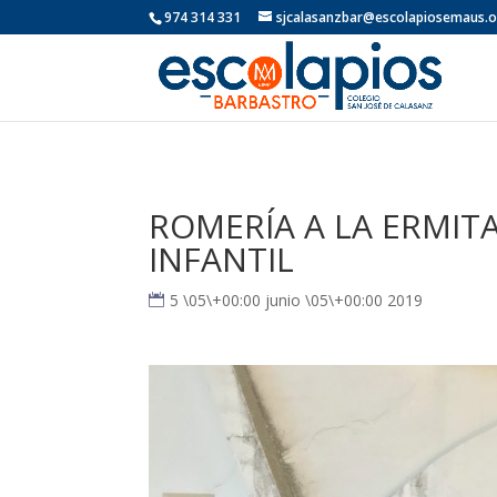
974 314 331
sjcalasanzbar@escolapiosemaus.
ROMERÍA A LA ERMIT
INFANTIL
5 \05\+00:00 junio \05\+00:00 2019