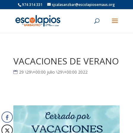
974 314 331
sjcalasanzbar@escolapiosemaus.org
VACACIONES DE VERANO
29 \29\+00:00 julio \29\+00:00 2022